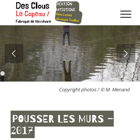
Suivant
1
2
3
Copyright photos / © M. Menand
4
5
6
7
POUSSER LES MURS –
2017