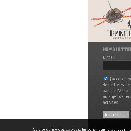
NEWSLETTE
E-mail
*
J'accepte d
des informatio
part de l'Asso
au sujet de leu
activités
Ce site utilise des cookies. En continuant à parcourir c