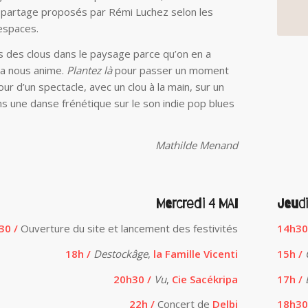
 partage proposés par Rémi Luchez selon les
 espaces.
ns des clous dans le paysage parce qu’on en a
ca nous anime.
Plantez là
pour passer un moment
r d’un spectacle, avec un clou à la main, sur un
ns une danse frénétique sur le son indie pop blues
Mathilde Menand
Mercredi 4 MAI
Jeudi
30 /
Ouverture du site et lancement des festivités
14h30
18h /
Destockâge
,
la Famille Vicenti
15h /
20h30 /
Vu
,
Cie Sacékripa
17h /
22h /
Concert de
Delbi
18h30