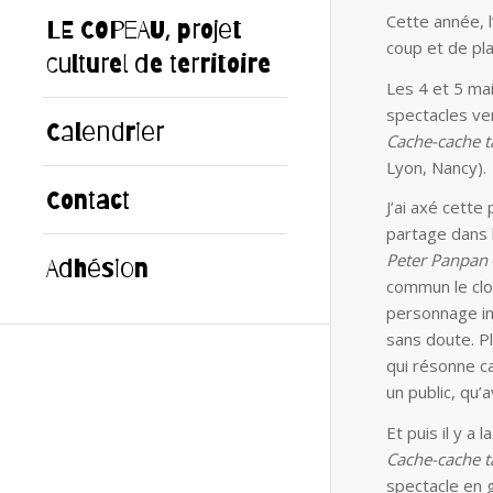
Cette année, l
LE COPEAU, projet
coup et de pl
culturel de territoire
Les 4 et 5 mai
spectacles ven
Calendrier
Cache-cache t
Lyon, Nancy).
Contact
J’ai axé cett
partage dans 
Peter Panpan
Adhésion
commun le clow
personnage in
sans doute. Pl
qui résonne ca
un public, qu’a
Et puis il y a
Cache-cache t
spectacle en 