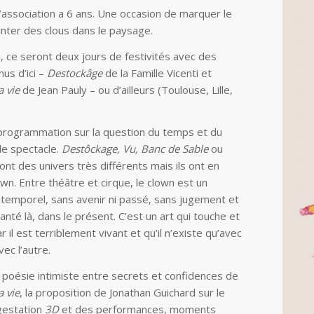
’association a 6 ans. Une occasion de marquer le
anter des clous dans le paysage.
, ce seront deux jours de festivités avec des
us d’ici –
Destockâge
de la Famille Vicenti et
a vie
de Jean Pauly – ou d’ailleurs (Toulouse, Lille,
e programmation sur la question du temps et du
le spectacle.
Destôckage, Vu, Banc de Sable
ou
ont des univers très différents mais ils ont en
n. Entre théâtre et cirque, le clown est un
temporel, sans avenir ni passé, sans jugement et
anté là, dans le présent. C’est un art qui touche et
r il est terriblement vivant et qu’il n’existe qu’avec
vec l’autre.
 la poésie intimiste entre secrets et confidences de
a vie
, la proposition de Jonathan Guichard sur le
gestation
3D
et des performances, moments