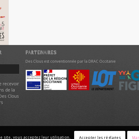
R
PARTENAIRES
Des Clous est conventionnée par la DRAC Occitanie
e recevoir
ns de la
 Des Clous
rs
e site, vous acceptez leur utilisation.
Accepter les réglages
Mas