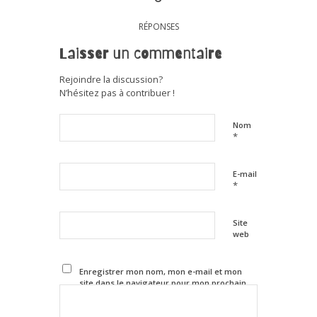
RÉPONSES
Laisser un commentaire
Rejoindre la discussion?
N’hésitez pas à contribuer !
Nom
*
E-mail
*
Site
web
Enregistrer mon nom, mon e-mail et mon
site dans le navigateur pour mon prochain
commentaire.