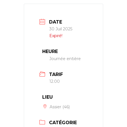
DATE
30 Juil 2025
Expiré!
HEURE
Journée entière
TARIF
12.00
LIEU
Assier (46)
CATÉGORIE