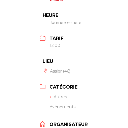
HEURE
Journée entière
TARIF
12.00
LIEU
Assier (46)
CATÉGORIE
Autres
événements
ORGANISATEUR