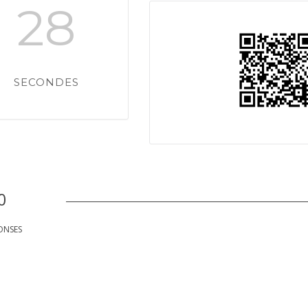
27
SECONDES
0
ONSES