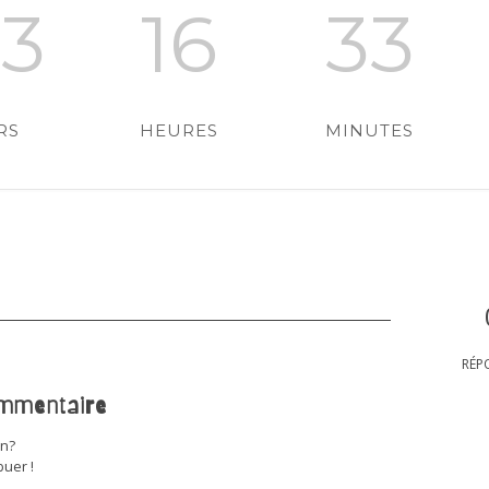
73
16
33
RS
HEURES
MINUTES
RÉP
ommentaire
on?
buer !