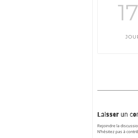
1
JOU
Laisser un c
Rejoindre la discussi
N’hésitez pas à contri