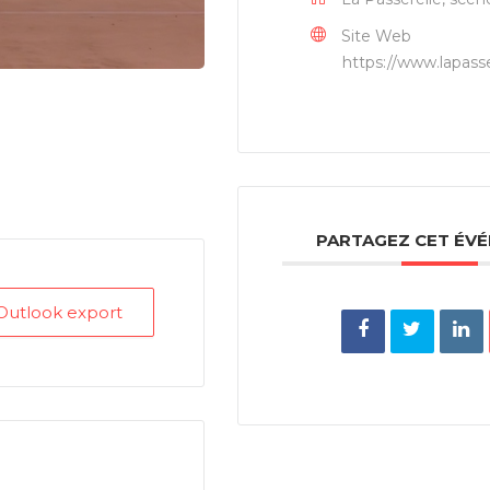
Site Web
https://www.lapasse
PARTAGEZ CET ÉV
/ Outlook export